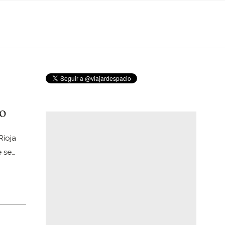
no
Rioja
e se…