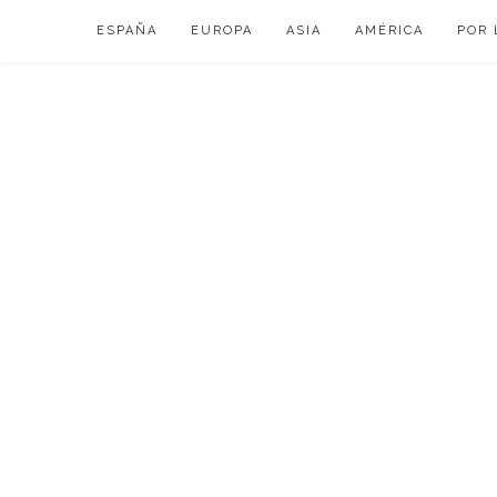
Skip
ESPAÑA
EUROPA
ASIA
AMÉRICA
POR 
to
content
VIAJAR DE ESP