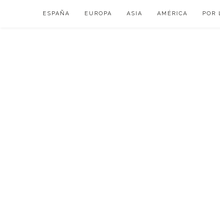
Skip
ESPAÑA
EUROPA
ASIA
AMÉRICA
POR 
to
content
VIAJAR DE ESP