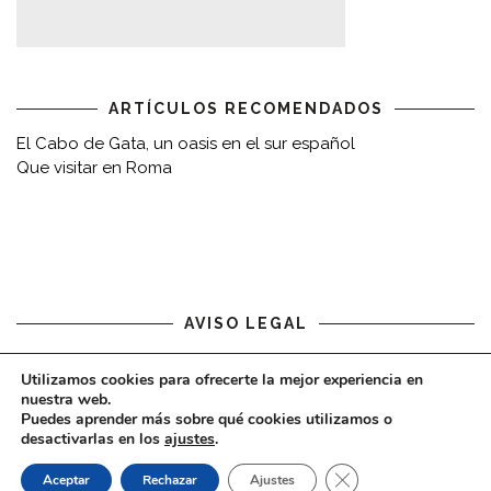
ARTÍCULOS RECOMENDADOS
El Cabo de Gata, un oasis en el sur español
Que visitar en Roma
AVISO LEGAL
Aviso legal
Utilizamos cookies para ofrecerte la mejor experiencia en
nuestra web.
Puedes aprender más sobre qué cookies utilizamos o
desactivarlas en los
ajustes
.
CERRAR EL BAN
Aceptar
Rechazar
Ajustes
COPYRIGHT © 2020 - VIAJARDESPACIO.COM