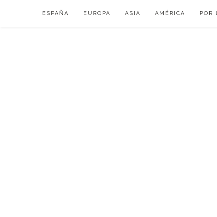
Skip
ESPAÑA
EUROPA
ASIA
AMÉRICA
POR 
to
content
VIAJAR DE ESP