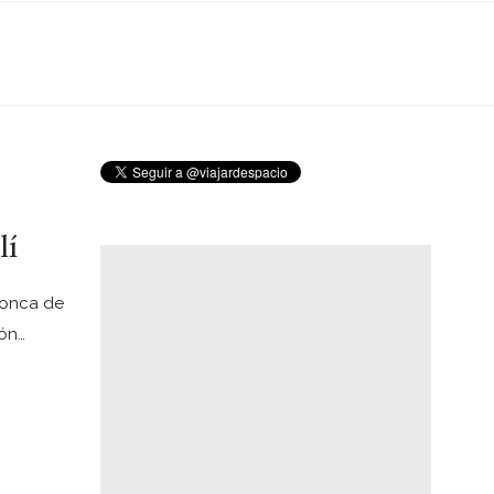
lí
Conca de
ión…