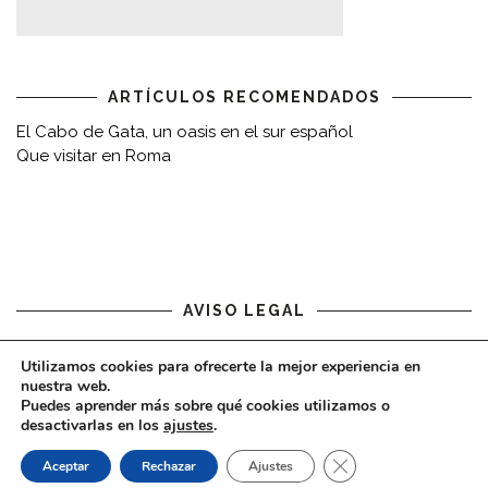
ARTÍCULOS RECOMENDADOS
El Cabo de Gata, un oasis en el sur español
Que visitar en Roma
AVISO LEGAL
Aviso legal
Utilizamos cookies para ofrecerte la mejor experiencia en
nuestra web.
Puedes aprender más sobre qué cookies utilizamos o
desactivarlas en los
ajustes
.
CERRAR EL BAN
Aceptar
Rechazar
Ajustes
COPYRIGHT © 2020 - VIAJARDESPACIO.COM