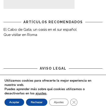
ARTÍCULOS RECOMENDADOS
El Cabo de Gata, un oasis en el sur español
Que visitar en Roma
AVISO LEGAL
Aviso legal
Utilizamos cookies para ofrecerte la mejor experiencia en
nuestra web.
Puedes aprender más sobre qué cookies utilizamos o
desactivarlas en los
ajustes
.
CERRAR EL BAN
Aceptar
Rechazar
Ajustes
COPYRIGHT © 2020 - VIAJARDESPACIO.COM