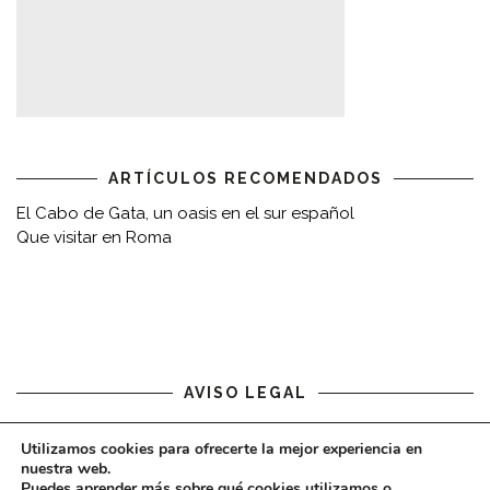
ARTÍCULOS RECOMENDADOS
El Cabo de Gata, un oasis en el sur español
Que visitar en Roma
AVISO LEGAL
Aviso legal
Utilizamos cookies para ofrecerte la mejor experiencia en
nuestra web.
Puedes aprender más sobre qué cookies utilizamos o