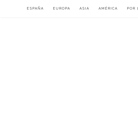
Skip
ESPAÑA
EUROPA
ASIA
AMÉRICA
POR 
to
content
VIAJAR DE ESP