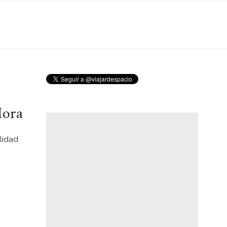
Mora
alidad