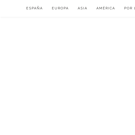
Skip
ESPAÑA
EUROPA
ASIA
AMÉRICA
POR 
to
content
VIAJAR DE ESP