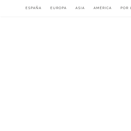
Skip
ESPAÑA
EUROPA
ASIA
AMÉRICA
POR 
to
content
VIAJAR DE ESP