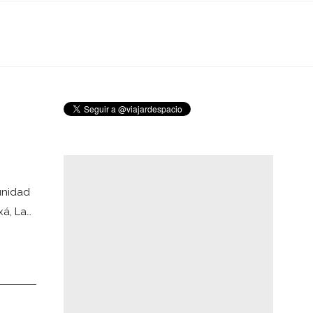
unidad
á, La…