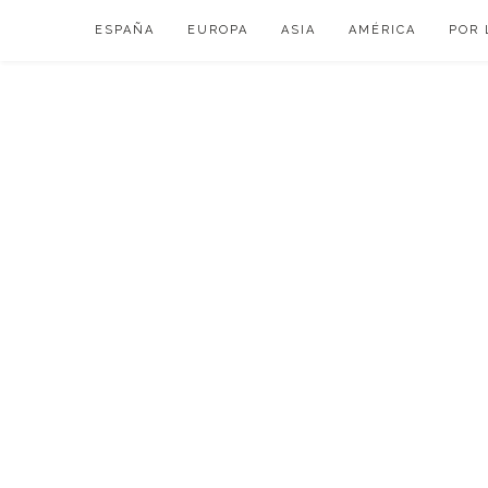
Skip
ESPAÑA
EUROPA
ASIA
AMÉRICA
POR 
to
content
VIAJAR DE ESP