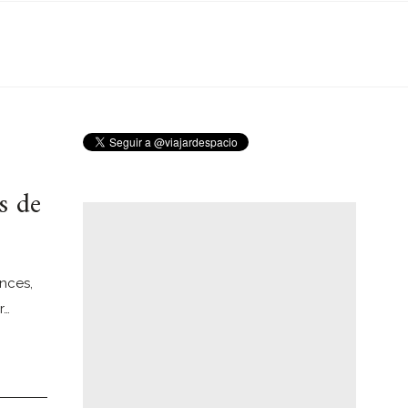
s de
nces,
r…