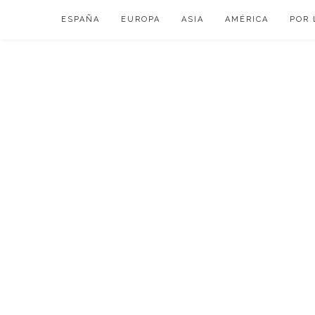
Skip
ESPAÑA
EUROPA
ASIA
AMÉRICA
POR 
to
content
VIAJAR DE ESP