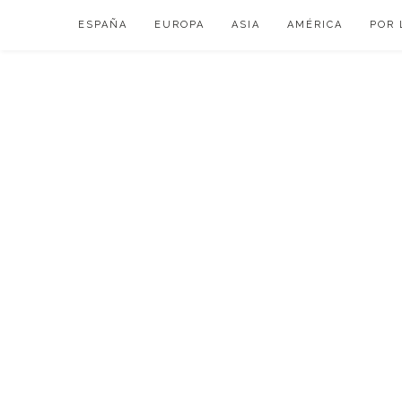
Skip
ESPAÑA
EUROPA
ASIA
AMÉRICA
POR 
to
content
VIAJAR DE ESP