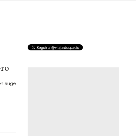
bro
 en auge