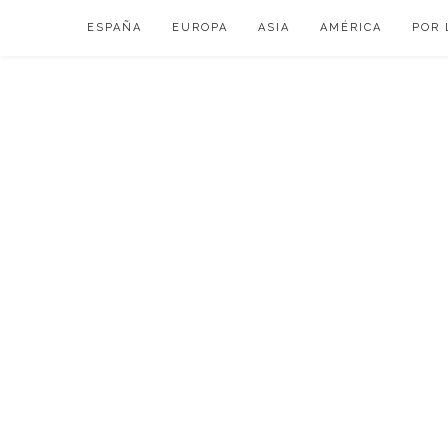
Skip
ESPAÑA
EUROPA
ASIA
AMÉRICA
POR 
to
content
VIAJAR DE ESP