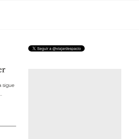
er
a sigue
…