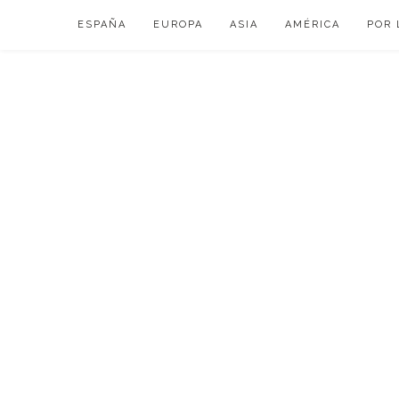
Skip
ESPAÑA
EUROPA
ASIA
AMÉRICA
POR 
to
content
VIAJAR DE ESP