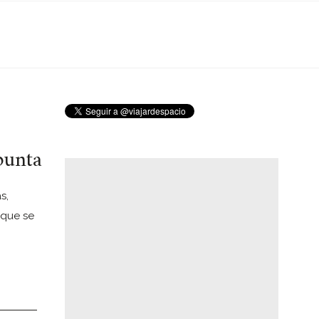
punta
s,
 que se