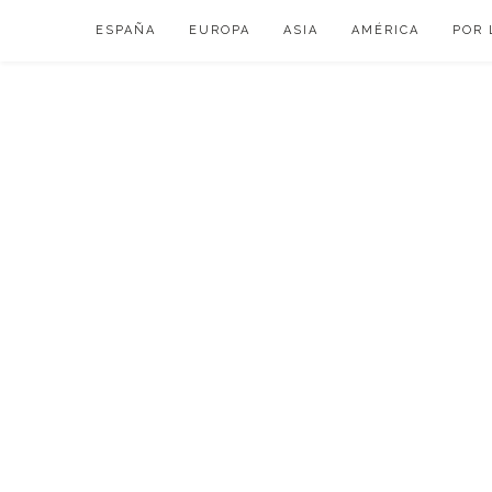
Skip
ESPAÑA
EUROPA
ASIA
AMÉRICA
POR 
to
content
VIAJAR DE ESP