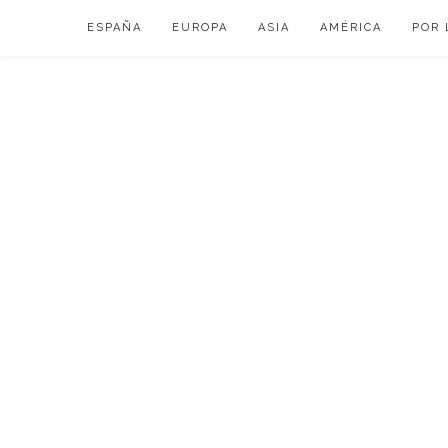
Skip
ESPAÑA
EUROPA
ASIA
AMÉRICA
POR 
to
content
VIAJAR DE ESP