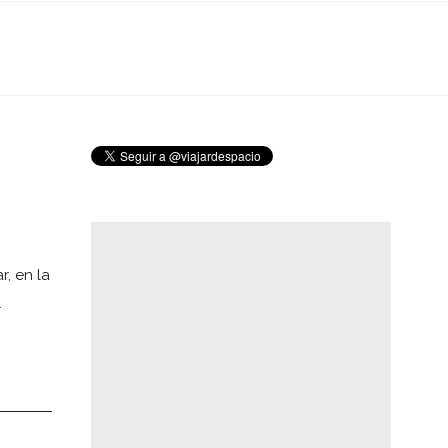
r, en la
…