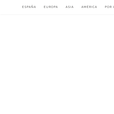
Skip
ESPAÑA
EUROPA
ASIA
AMÉRICA
POR 
to
content
VIAJAR DE ESP