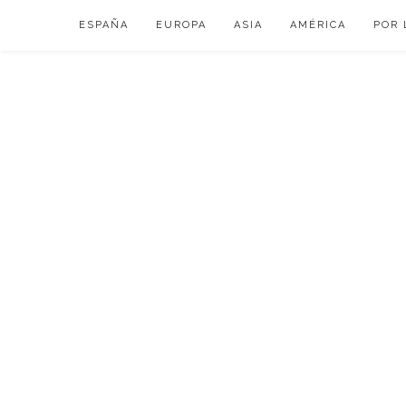
Skip
ESPAÑA
EUROPA
ASIA
AMÉRICA
POR 
to
content
VIAJAR DE ESP