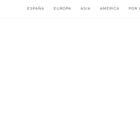
Skip
ESPAÑA
EUROPA
ASIA
AMÉRICA
POR 
to
content
VIAJAR DE ESP