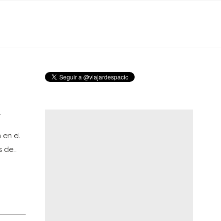
a
 en el
s de…