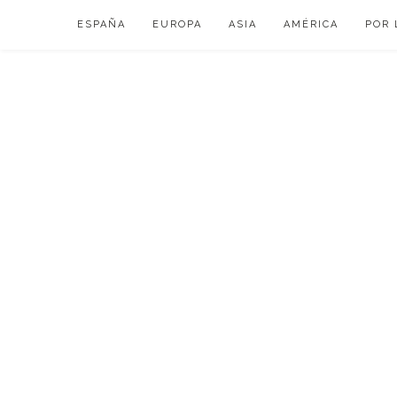
Skip
ESPAÑA
EUROPA
ASIA
AMÉRICA
POR 
to
content
VIAJAR DE ESP