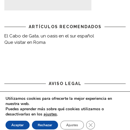
ARTÍCULOS RECOMENDADOS
El Cabo de Gata, un oasis en el sur español
Que visitar en Roma
AVISO LEGAL
Aviso legal
Utilizamos cookies para ofrecerte la mejor experiencia en
nuestra web.
Puedes aprender más sobre qué cookies utilizamos o
desactivarlas en los
ajustes
.
CERRAR EL BAN
Aceptar
Rechazar
Ajustes
COPYRIGHT © 2020 - VIAJARDESPACIO.COM