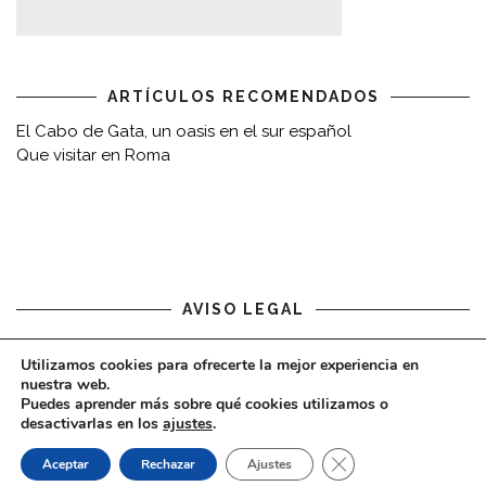
ARTÍCULOS RECOMENDADOS
El Cabo de Gata, un oasis en el sur español
Que visitar en Roma
AVISO LEGAL
Aviso legal
Utilizamos cookies para ofrecerte la mejor experiencia en
nuestra web.
Puedes aprender más sobre qué cookies utilizamos o
desactivarlas en los
ajustes
.
CERRAR EL BAN
Aceptar
Rechazar
Ajustes
COPYRIGHT © 2020 - VIAJARDESPACIO.COM