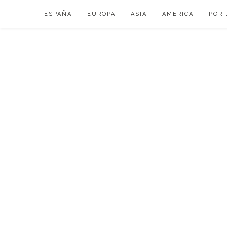
Skip
ESPAÑA
EUROPA
ASIA
AMÉRICA
POR 
to
content
VIAJAR DE ESP