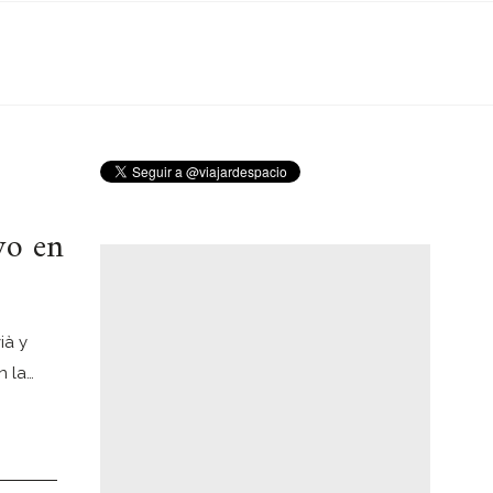
vo en
ià y
n la…