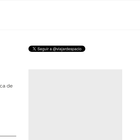
rca de
…