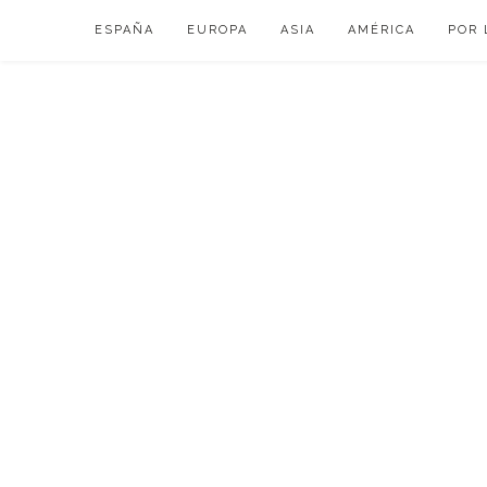
Skip
ESPAÑA
EUROPA
ASIA
AMÉRICA
POR 
to
content
VIAJAR DE ESP