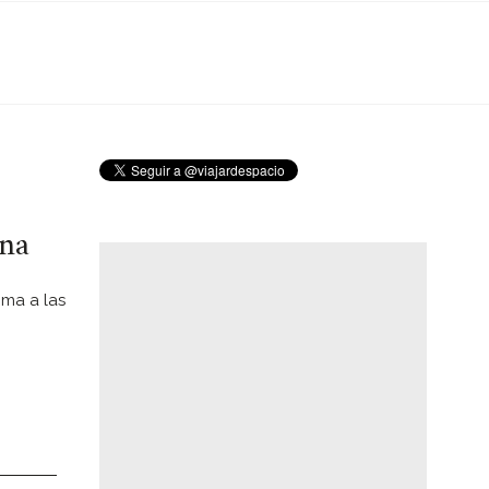
ona
ima a las