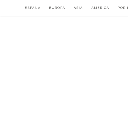
Skip
ESPAÑA
EUROPA
ASIA
AMÉRICA
POR 
to
content
VIAJAR DE ESP