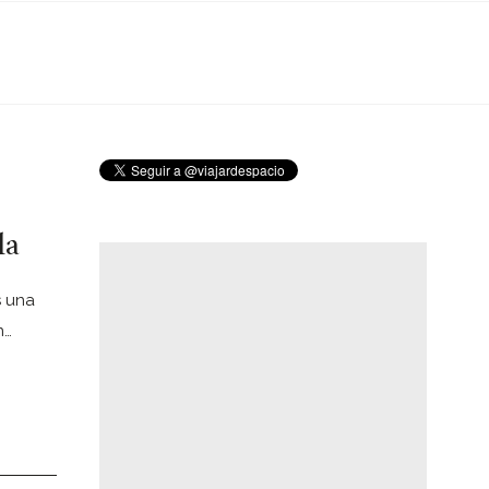
la
s una
n…