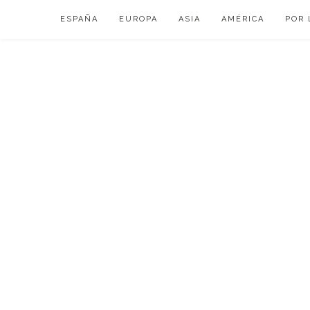
Skip
ESPAÑA
EUROPA
ASIA
AMÉRICA
POR 
to
content
VIAJAR DE ESP