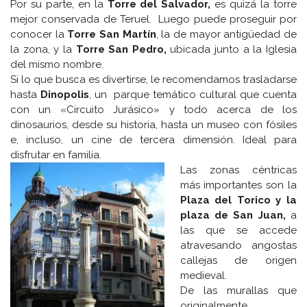
Por su parte, en la
Torre del Salvador,
es quizá la torre
mejor conservada de Teruel. Luego puede proseguir por
conocer la
Torre San Martín
, la de mayor antigüedad de
la zona, y la
Torre San Pedro,
ubicada junto a la Iglesia
del mismo nombre.
Si lo que busca es divertirse, le recomendamos trasladarse
hasta
Dinopolis
, un parque temático cultural que cuenta
con un «Circuito Jurásico» y todo acerca de los
dinosaurios, desde su historia, hasta un museo con fósiles
e, incluso, un cine de tercera dimensión. Ideal para
disfrutar en familia.
Las zonas céntricas
más importantes son la
Plaza del Torico y la
plaza de San Juan,
a
las que se accede
atravesando angostas
callejas de origen
medieval.
De las murallas que
originalmente