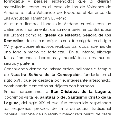
formidable y parajes espléndidos que lo dejarán
maravillado, como es el caso de los de Volcanes de
Ariadne, el Tubo Volcánico de Todoque, el Barranco de
Las Angustias, Tamanca y El Remo.
Al mismo tiempo, Llanos de Aridane cuenta con un
patrimonio monumental de sumo interés, encontrándose
así lugares como la
iglesia de Nuestra Señora de los
Remedios,
de estilo mudéjar, la cual fue erigida en el siglo
XVI y que posee atractivos retablos barrocos, además de
una torre a modo de fortaleza. En su interior, alberga
tallas flamencas, barrocas y neoclásicas, ornamentos
sacros y platería.
Continuando dentro del mismo orden, hallamos el templo
de
Nuestra Señora de la Concepción,
fundado en el
siglo XVIII, que se destaca por el interesante artesonado,
combinando elementos mudéjares con barrocos.
Si nos aproximamos a
San Cristóbal de la Laguna,
podremos visitar el
Santuario del Santisimo Cristo de la
Laguna,
del siglo XIX, el cual fue construido respetando
los esquemas propios de la arquitectura tradicional
canaria. Dispone de un retablo mayor recubierto de plata