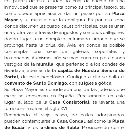
los pilares de esta ciudad, lo cual da cuenta de una
inmovilidad que se presenta como su principal tesoro, tal
como puede apreciarse al dar un paseo por su
Plaza
Mayor
y la muralla que la configura. Es por esa zona
donde discurren las cuatro calles principales, que se unen
una y otra vez a través de angostos y sombríos callejones,
dando lugar a un complejo entramado urbano que se
prolonga hasta la orilla del Avia, en donde es posible
contemplar una serie de galerías, soportales y
balconadas. Asimismo, aún se mantienen en pie algunos
vestigios de la
muralla
, que perteneció a los condes de
Rivadavia, además de la
capilla de Nuestra Señora do
Portal
, de estilo neoclásico. Contiguo a ella se halla el
convento de Santo Domingo
, con su iglesia gótica.
Su Plaza Mayor es considerada una de las juderías que
mejor se conservan en España. Precisamente en este
lugar, al lado de la
Casa Consistorial
, se levanta una
torre construida en el siglo XVI.
Recorriendo el viejo casco, de calles adoquinadas,
pueden contemplarse la
Casa Condal
, así como la
Plaza
de Buxán
y los
jardines de Robla
. Prosiguiendo con el